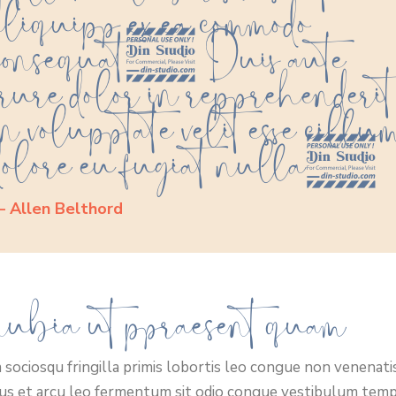
aliquip ex ea commodo
consequat. Duis aute
irure dolor in reprehenderit
in voluptate velit esse cillu
dolore eu fugiat nulla.
 Allen Belthord
ubia ut praesent quam
 sociosqu fringilla primis lobortis leo congue non venenati
us et arcu leo fermentum sit odio congue vestibulum tem