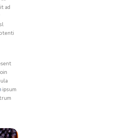
it ad
r
sl
otenti
esent
oin
gula
m
ipsum
utrum