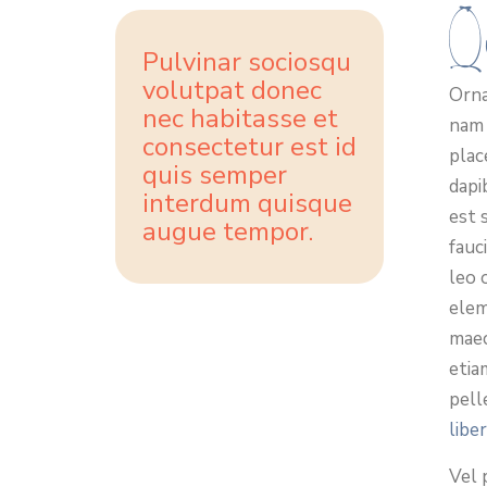
Qu
Pulvinar sociosqu
volutpat donec
Orna
nec habitasse et
nam 
consectetur est id
plac
quis semper
dapi
interdum quisque
est 
augue tempor.
fauc
leo 
elem
maec
etia
pell
libe
Vel 