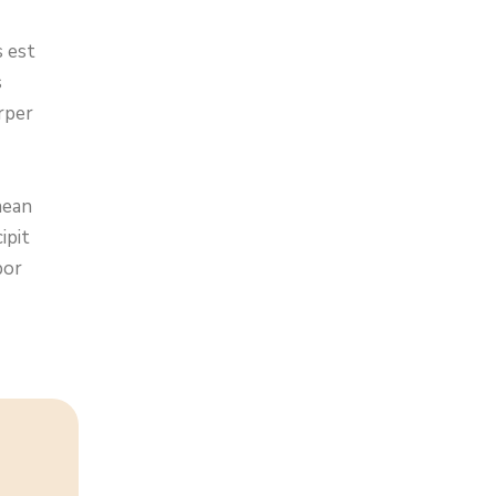
s est
s
rper
nean
ipit
por