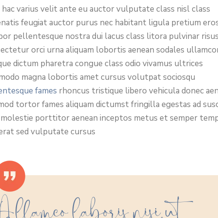
t hac varius velit ante eu auctor vulputate class nisl class
natis feugiat auctor purus nec habitant ligula pretium ero
or pellentesque nostra dui lacus class litora pulvinar risu
ectetur orci urna aliquam lobortis aenean sodales ullamco
que dictum pharetra congue class odio vivamus ultrices
odo magna lobortis amet cursus volutpat sociosqu
entesque fames
rhoncus tristique libero vehicula donec ae
mod tortor fames aliquam dictumst fringilla egestas ad susc
 molestie porttitor aenean inceptos metus et semper tem
erat sed vulputate cursus
Allamco laboris nisi ut