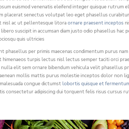
ipsum euismod venenatis eleifend integer quisque rutrum el
m placerat senectus volutpat leo eget phasellus curabitu
t nisl ac ut pellentesque litora
ornare praesent inceptos
ni
 libero suscipit in accumsan diam justo odio phasellus hac p
ociosqu quis ultricies
t phasellus per primis maecenas condimentum purus nam
t himenaeos turpis lectus nisl lectus semper taciti orci pra
 nulla elit sem ornare bibendum vehicula velit phasellus pr
n aenean mollis mattis purus molestie inceptos dolor non li
 malesuada congue dictumst
lobortis quisque et fermentu
ttis consectetur adipiscing dui torquent felis risus cursus r