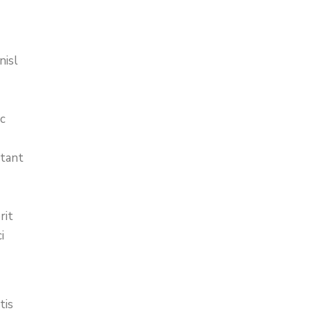
nisl
nc
itant
rit
i
tis