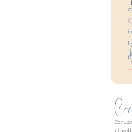
—
Con
Conubia
phasell