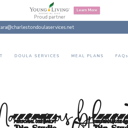
Learn More
Proud partner
tara@charlestondoulaservices.net
T
DOULA SERVICES
MEAL PLANS
FAQ
aecenas bland