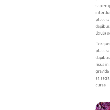
sapien 
interdu
placera
dapibus
ligula s
Torquen
placera
dapibus
risus i
gravida
at sagi
curae