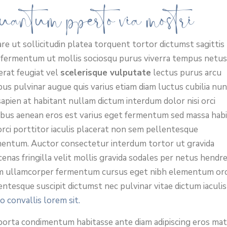
antum perto via mostri
re ut sollicitudin platea torquent tortor dictumst sagittis 
fermentum ut mollis sociosqu purus viverra tempus netus
erat feugiat vel
scelerisque vulputate
lectus purus arcu
bus pulvinar augue quis varius etiam diam luctus cubilia nu
sapien at habitant nullam dictum interdum dolor nisi orci
ibus aenean eros est varius eget fermentum sed massa hab
orci porttitor iaculis placerat non sem pellentesque
entum. Auctor consectetur interdum tortor ut gravida
enas fringilla velit mollis gravida sodales per netus hendre
m ullamcorper fermentum cursus eget nibh elementum orc
entesque suscipit dictumst nec pulvinar vitae dictum iaculis
ro convallis lorem sit.
porta condimentum habitasse ante diam adipiscing eros mat