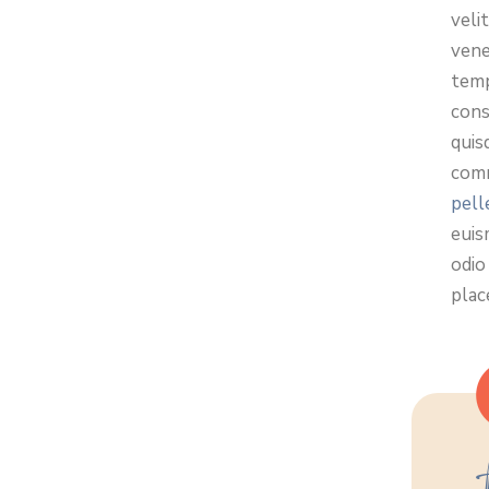
veli
vene
temp
cons
quis
comm
pell
euis
odio
plac