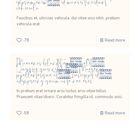
ipsum enim, id mauris tincidunt
vehicula
Faucibus et, ultricies vehicula, dui vitae wisi nibh, pretium
vehicula erat.
78
Read more
Maecenas blandit eu, elit.
Quisque quis nibh. Maecenas
pellentesque at, suscipit id,
adipiscing quam ante nec eros
In pretium erat ornare arcu luctus arcu vitae tellus.
Praesent vitae libero. Curabitur fringilla id, commodo wisi.
58
Read more