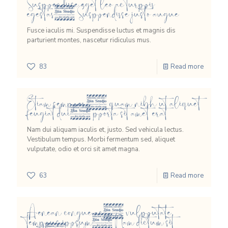
Suspendisse eget leo ac turpis
egestas. Suspendisse justo augue
Fusce iaculis mi. Suspendisse luctus et magnis dis
parturient montes, nascetur ridiculus mus.
83
Read more
Etiam semper, quam nibh ut aliquet
feugiat dui, porta sit amet erat
Nam dui aliquam iaculis et, justo. Sed vehicula lectus.
Vestibulum tempus. Morbi fermentum sed, aliquet
vulputate, odio et orci sit amet magna.
63
Read more
Aenean congue ac, vulputate
tempus ipsum. Nam dictum sit