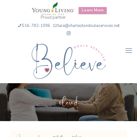
Learn More
Proud partner
516-782-1096
tara@charlestondoulaservices.net
cloud