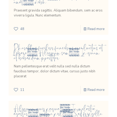
amet, nibh
Praesent gravida sagittis. Aliquam bibendum, sem ac eros
viverra ligula. Nunc elementum.
48
Read more
Phasellus facilisis faucibus orci luctus et
libero. Aliquam sem. In quam
at bibendum porttitor
Nam pellentesque erat velit nulla sed nulla dictum
faucibus tempor, dolor dictum vitae, cursus justo nibh
placerat
11
Read more
Aliquam quis neque. In molestie
egestas, justo a nisl. Sed fringilla