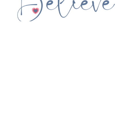
“The postpartum meal Tara dropped off was exactly what
the doctor ordered! ”
– Kerry
Read All
© 2026 All Rights Reserved | Web Design by
Island Web